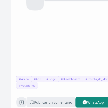
Arena
Azul
Beige
Dia-del-padre
Estrella_de_Mar
Vacaciones
Publicar un comentario
WhatsApp