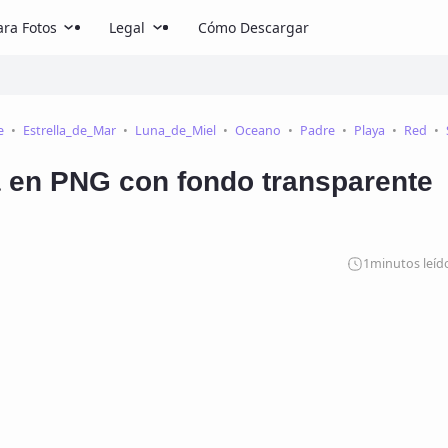
ra Fotos
Legal
Cómo Descargar
e
Estrella_de_Mar
Luna_de_Miel
Oceano
Padre
Playa
Red
a en PNG con fondo transparente
1
minutos leíd