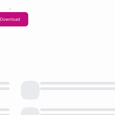
..
Download