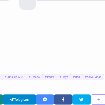
Luna_de_Miel
Oceano
Padre
Playa
Red
Salva_vidas
Telegram