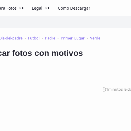
ra Fotos
Legal
Cómo Descargar
Dia-del-padre
Futbol
Padre
Primer_Lugar
Verde
car fotos con motivos
1
minutos leíd