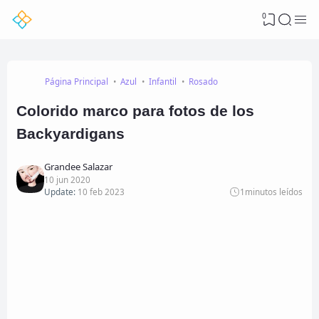
0
Página Principal
Azul
Infantil
Rosado
Colorido marco para fotos de los
Backyardigans
Grandee Salazar
10 jun 2020
Update:
10 feb 2023
1
minutos leídos