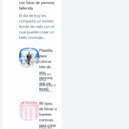
con fotos de persona
fallecida
El día de hoy les
comparto un bonito
fondo de cielo con el
cual puedes crear un
bello montaje…
Plantilla
para
colocar
foto de
una
Esta es
persona
una
que ya
plantilla o
murió
fondo
prediseña
do para…
99 tipos
de letras o
fuentes
cursivas
para crear
Hoy les