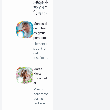
tarjetas de
comparti
invitación
mos 99
o
tipos de …
felicitació
n
Marcos de
cumpleañ
os gratis
para fotos
Elemento
s dentro
del
diseño: -
Globos de
col…
Marco
Floral
Encantad
or
Marco
para fotos
tiernas.
Embellece
tus fotos