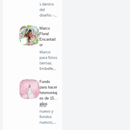
s dentro
del
diseño: -
Globos de
col…
Marco
Floral
Encantad
or
Marco
para fotos
tiernas.
Embellece
tus fotos
c…
Fondo
para hacer
fotomontaj
es de 15
años
Año
nuevo y
fondos
nuevos,
en este