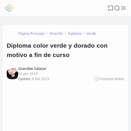
0
Página Principal
Amarillo
Diploma
Verde
Diploma color verde y dorado con
motivo a fin de curso
Grandee Salazar
10 abr 2019
Update:
8 feb 2023
1
minutos leídos