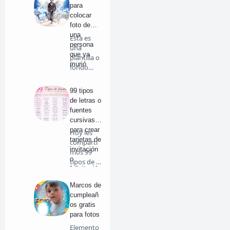
para
colocar
foto de
una
Esta es
persona
una
que ya
plantilla o
murió
fondo
prediseña
do para…
99 tipos
de letras o
fuentes
cursivas
para crear
Hoy les
tarjetas de
comparti
invitación
mos 99
o
tipos de …
felicitació
n
Marcos de
cumpleañ
os gratis
para fotos
Elemento