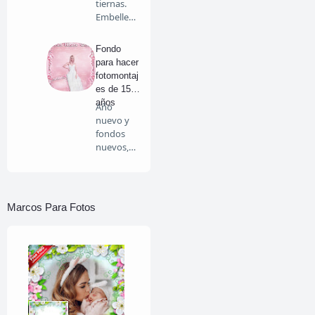
tiernas.
Embellece
tus fotos
c…
Fondo
para hacer
fotomontaj
es de 15
años
Año
nuevo y
fondos
nuevos,
en este
año 2014
le…
Marcos Para Fotos