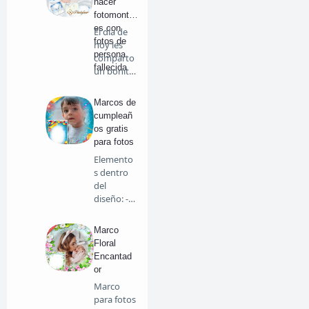
hacer
fotomontaj
es con
El día de
fotos de
hoy les
persona
comparto
fallecida
un bonito
fondo …
Marcos de
cumpleañ
os gratis
para fotos
Elemento
s dentro
del
diseño: -
Globos de
col…
Marco
Floral
Encantad
or
Marco
para fotos