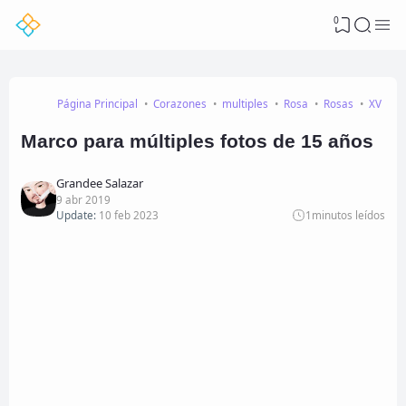
0
Página Principal
Corazones
multiples
Rosa
Rosas
XV
Marco para múltiples fotos de 15 años
Grandee Salazar
9 abr 2019
Update:
10 feb 2023
1
minutos leídos