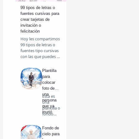
99 tipos de letras o
fuentes cursivas para
crear tarjetas de
invitación o
felicitación
Hoy les compartimos
99 tipos de letras o
fuentes tipo cursivas
con las que puedes …
Plantilla
para
colocar
foto de
una
Esta es
persona
una
que ya
plantilla o
murió
fondo
prediseña
do para…
Fondo de
cielo para